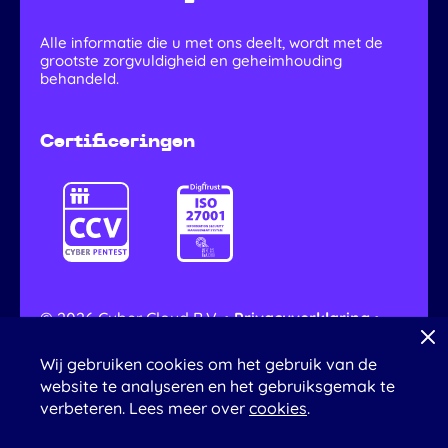
Alle informatie die u met ons deelt, wordt met de
grootste zorgvuldigheid en geheimhouding
behandeld.
Certificeringen
© 2026 Cyber Cloud B.V. •
Privacyverklaring
•
Algemene voorwaarden
•
Coordinated
Vulnerability Disclosure
•
Klachtenprocedure
Wij gebruiken cookies om het gebruik van de
Ontwerp
doordacht
website te analyseren en het gebruiksgemak te
verbeteren. Lees meer over
cookies
.