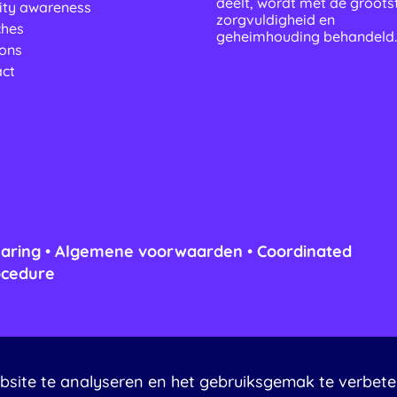
deelt, wordt met de groots
ity awareness
zorgvuldigheid en
ches
geheimhouding behandeld.
ons
act
laring
•
Algemene voorwaarden
•
Coordinated
ocedure
bsite te analyseren en het gebruiksgemak te verbet