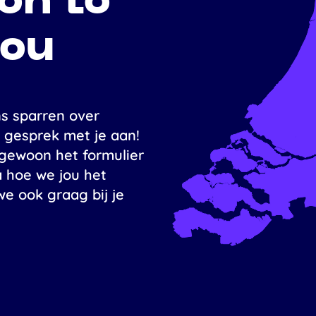
on to
you
ns sparren over
 gesprek met je aan!
 gewoon het formulier
a hoe we jou het
e ook graag bij je