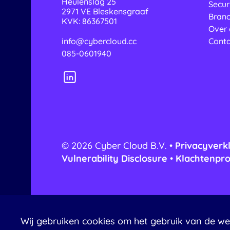
Heulenslag 25
Secur
2971 VE
Bleskensgraaf
Bran
KVK: 86367501
Over 
info@cybercloud.cc
Cont
085-0601940
© 2026 Cyber Cloud B.V. •
Privacyverk
Vulnerability Disclosure
•
Klachtenpr
Wij gebruiken cookies om het gebruik van de we