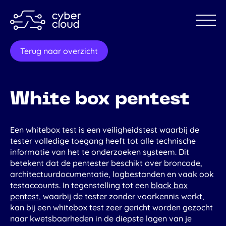
Terug naar overzicht
Pentesten
Black box pentest
White box pentest
White box pentest
Grey box pentest
MIAUW pentest
Security awareness
Een whitebox test is een veiligheidstest waarbij de
tester volledige toegang heeft tot alle technische
Branches
informatie van het te onderzoeken systeem. Dit
Gemeenten
betekent dat de pentester beschikt over broncode,
MSP
architectuurdocumentatie, logbestanden en vaak ook
Over ons
testaccounts. In tegenstelling tot een
black box
Blog
pentest
, waarbij de tester zonder voorkennis werkt,
Kennisbank
kan bij een whitebox test zeer gericht worden gezocht
Vacatures
naar kwetsbaarheden in de diepste lagen van je