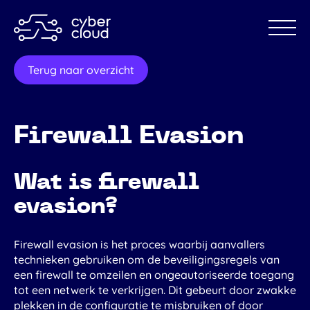
Terug naar overzicht
Pentesten
Black box pentest
White box pentest
Firewall Evasion
Grey box pentest
MIAUW pentest
Security awareness
Wat is firewall
Branches
evasion?
Gemeenten
MSP
Firewall evasion is het proces waarbij aanvallers
Over ons
technieken gebruiken om de beveiligingsregels van
Blog
een firewall te omzeilen en ongeautoriseerde toegang
Kennisbank
tot een netwerk te verkrijgen. Dit gebeurt door zwakke
Vacatures
plekken in de configuratie te misbruiken of door